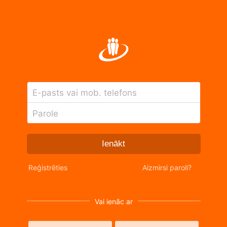
E-pasts vai mob. telefons
Parole
Ienākt
Reģistrēties
Aizmirsi paroli?
Vai ienāc ar