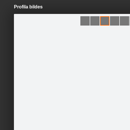
Profila bildes
Pāriet
uz
saturu
Šodien
Ziņas
Galerijas
S