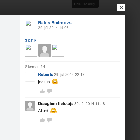
Uzlikt šo ādiņu
Raitis Smirnovs
29. jūl 2014 19:08
3
patīk
Ienākt
Reģistrēties
Vai ienāc ar
a
Draugi
Raksti
Vēstules
2
komentāri
Roberts
29. jūl 2014 22:17
jeezus
Draugiem lietotājs
30. jūl 2014 11:18
Alkaš