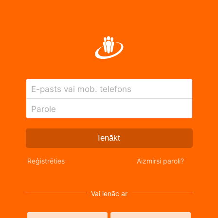
E-pasts vai mob. telefons
Parole
Ienākt
Reģistrēties
Aizmirsi paroli?
Vai ienāc ar