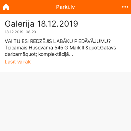
Parki.lv
Galerija 18.12.2019
18.12.2019. 08:20
VAI TU ESI REDZĒJIS LABĀKU PIEDĀVĀJUMU?
Teicamais Husqvarna 545 G Mark ll &quot;Gatavs
darbam&quot; komplektācijā
www.parki.lv/mezs/motorzag...
(apsildāmi rokturi,
Lasīt vairāk
rezerves ķēde, asināsanas komplekts, 2T eļļa
dzinējam, ķēžu eļļa un pat cirvis). Viss iekļauts cenā!
Visas šīs preces pieejamas uzreiz -
parki.lv
, un
veikalos
www.parki.lv/contact
www.parki.lv/