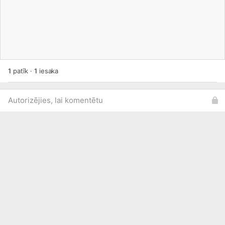
1
patīk
·
1
iesaka
Autorizējies, lai komentētu