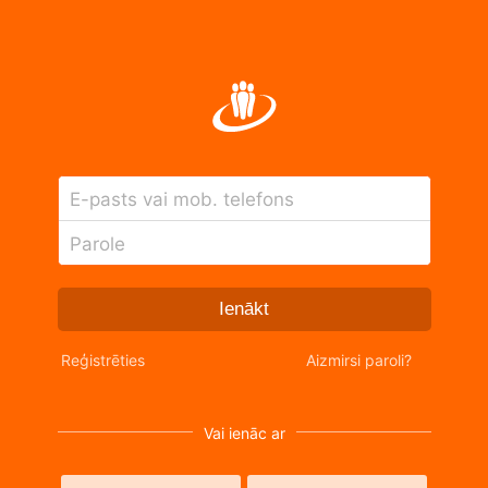
E-pasts vai mob. telefons
Parole
Ienākt
Reģistrēties
Aizmirsi paroli?
Vai ienāc ar