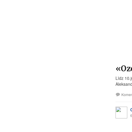
«Ozo
Līdz 10.
Aleksandr
Komen
6