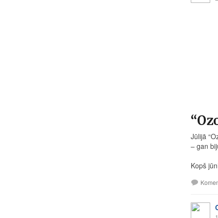
“Ozo
Jūlijā “
– gan bij
Kopš jūn
Komen
1