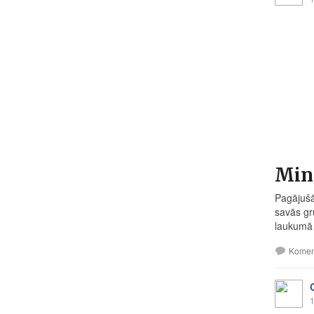
Mini
Pagājušā
savās gr
laukumā 
Komen
1