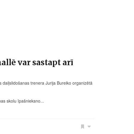
llē var sastapt arī
 daiļslidošanas trenera Jurija Bureiko organizētā
anas skolu īpašnieksno...