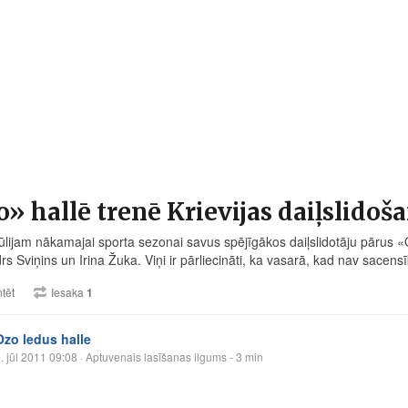
» hallē trenē Krievijas daiļslidoša
jūlijam nākamajai sporta sezonai savus spējīgākos daiļslidotāju pārus «O
s Sviņins un Irina Žuka. Viņi ir pārliecināti, ka vasarā, kad nav sacens
tēt
Iesaka
1
Ozo ledus halle
. jūl 2011 09:08
· Aptuvenais lasīšanas ilgums - 3 min