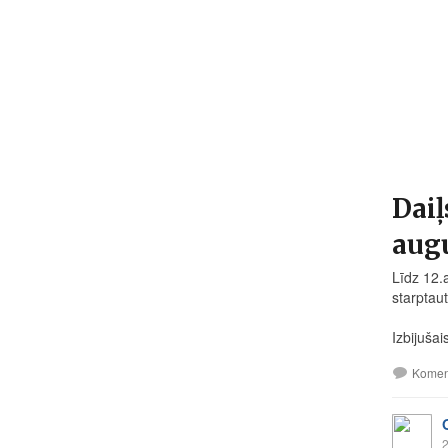
Daiļ
aug
Līdz 12.
starptau
Izbijušai
Komen
2