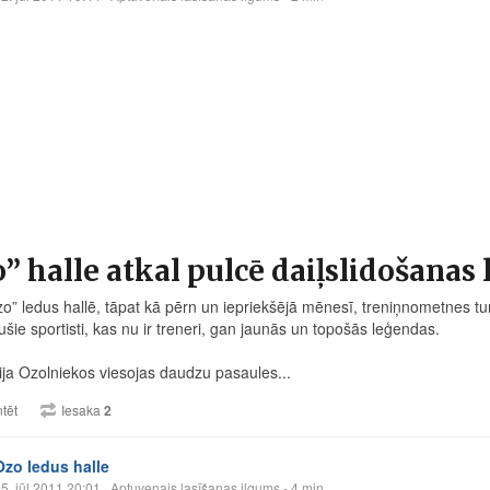
” halle atkal pulcē daiļslidošanas
Ozo” ledus hallē, tāpat kā pērn un iepriekšējā mēnesī, treniņnometnes tu
ušie sportisti, kas nu ir treneri, gan jaunās un topošās leģendas.
ija Ozolniekos viesojas daudzu pasaules...
tēt
Iesaka
2
Ozo ledus halle
5. jūl 2011 20:01
· Aptuvenais lasīšanas ilgums - 4 min