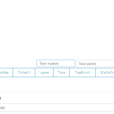
pēles
D-biedri
Lapas
Tops
Pasākumi
Statistik
i