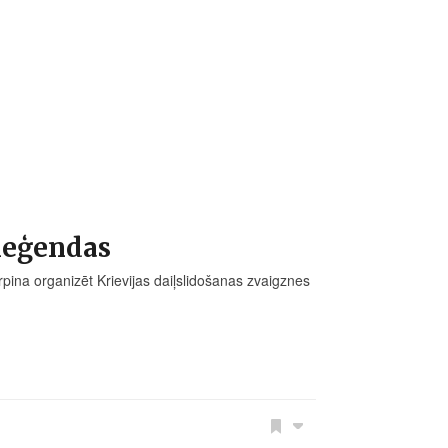
 leģendas
rpina organizēt Krievijas daiļslidošanas zvaigznes