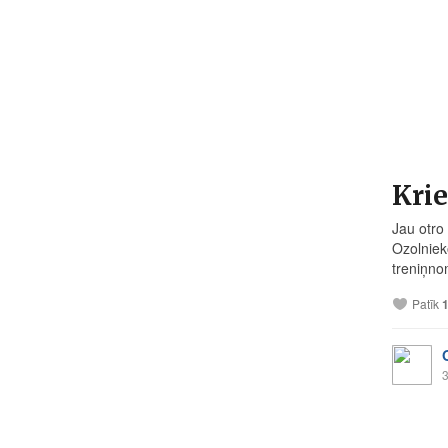
Krie
Jau otro
Ozolniek
treniņno
Patīk
3