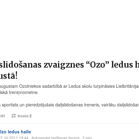
slidošanas zvaigznes “Ozo” ledus ha
ustā!
augustam Ozolniekos sadarbībā ar Ledus skolu turpināsies Lielbritānijas
tiskā treniņnometne.
s sportists un pieredzējušais daiļslidošanas treneris, vairāku daiļslidoš
tēt
Iesaka
2
Ozo ledus halle
2. jūl 2011 19:44
· Aptuvenais lasīšanas ilgums - 2 min