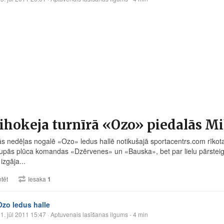
hokeja turnīrā «Ozo» piedalās Miķ
s nedēļas nogalē «Ozo» ledus hallē notikušajā
sportacentrs.com
rīkot
upās plūca komandas «Dzērvenes» un «Bauska», bet par lielu pārste
izgāja...
tēt
Iesaka
1
Ozo ledus halle
1. jūl 2011 15:47
· Aptuvenais lasīšanas ilgums - 4 min