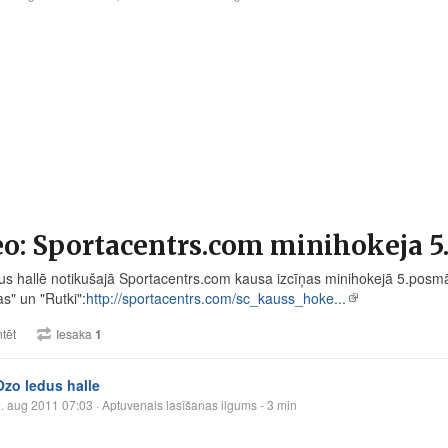
o: Sportacentrs.com minihokeja 5
s hallē notikušajā
Sportacentrs.com
kausa izcīņas minihokejā 5.posmā
s" un "Rutki":
http://sportacentrs.com/sc_kauss_hoke...
tēt
Iesaka
1
Ozo ledus halle
. aug 2011 07:03
· Aptuvenais lasīšanas ilgums - 3 min