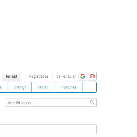
Ienākt
Reģistrēties
Vai ienāc ar
a
Draugi
Raksti
Vēstules