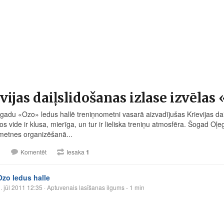
vijas daiļslidošanas izlase izvēlas
 gadu «Ozo» ledus hallē treniņnometni vasarā aizvadījušas Krievijas dai
os vide ir klusa, mierīga, un tur ir lieliska treniņu atmosfēra. Šogad 
metnes organizēšanā...
1
Komentēt
Iesaka
1
Ozo ledus halle
. jūl 2011 12:35
· Aptuvenais lasīšanas ilgums - 1 min