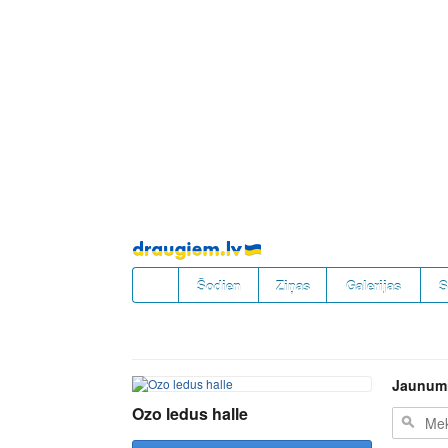
Pāriet
uz
saturu
Šodien
Ziņas
Galerijas
S
Jaunum
Ozo ledus halle