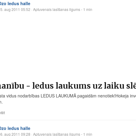
Ozo ledus halle
5. aug 2011 05:52
· Aptuvenais lasīšanas ilgums - 1 min
nību - ledus laukums uz laiku slē
ta vidus nodarbības LEDUS LAUKUMĀ pagaidām nenotiek!Hokeja inventā
m.
tēt
Ozo ledus halle
6. aug 2011 09:28
· Aptuvenais lasīšanas ilgums - 1 min