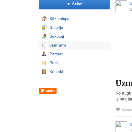
Sekot
2
Sākumlapa
Galerija
Sekotāji
Jaunumi
Partneri
Runā
Kontakti
Uzma
Ieteikt
No augus
izmaiņā
Komen
1