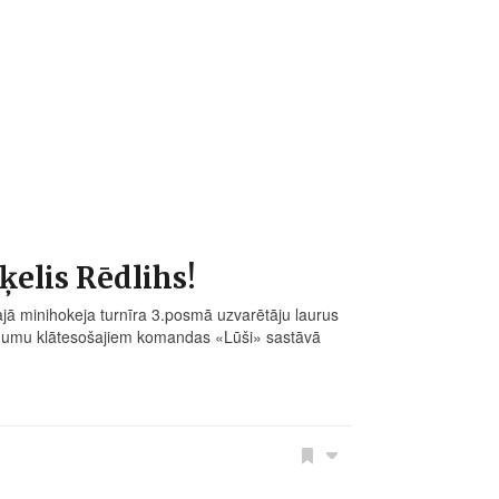
elis Rēdlihs!
ajā minihokeja turnīra 3.posmā uzvarētāju laurus
igumu klātesošajiem komandas «Lūši» sastāvā