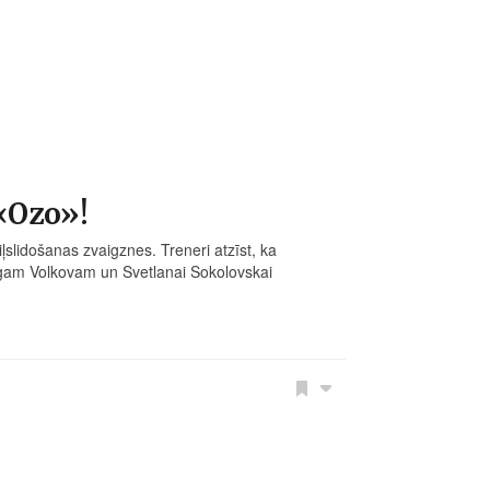
 «Ozo»!
ļslidošanas zvaigznes. Treneri atzīst, ka
Oļegam Volkovam un Svetlanai Sokolovskai