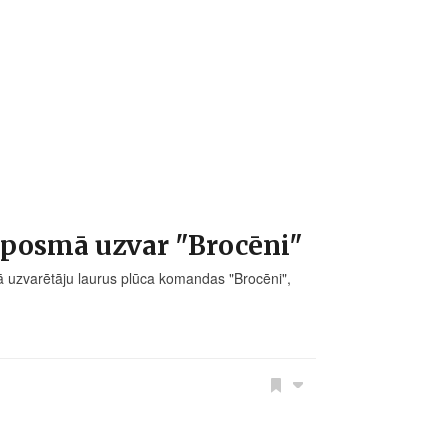
.posmā uzvar "Brocēni"
 uzvarētāju laurus plūca komandas "Brocēni",