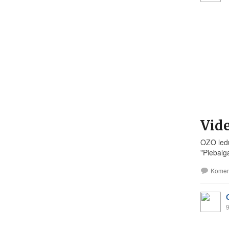
Vide
OZO ledu
"Piebalga
Komen
9