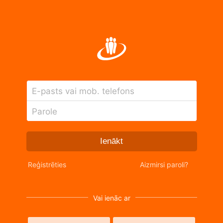
E-pasts vai mob. telefons
Parole
Ienākt
Reģistrēties
Aizmirsi paroli?
Vai ienāc ar