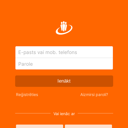
E-pasts vai mob. telefons
Parole
Ienākt
Reģistrēties
Aizmirsi paroli?
Vai ienāc ar