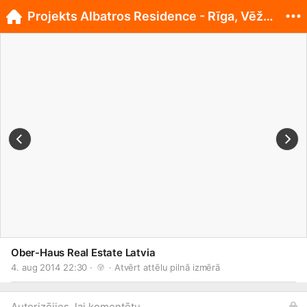
Projekts Albatros Residence - Rīga, Vēžu iela 14!
Ober-Haus Real Estate Latvia
4. aug 2014 22:30 · 
 · 
Atvērt attēlu pilnā izmērā
Autorizējies, lai komentētu