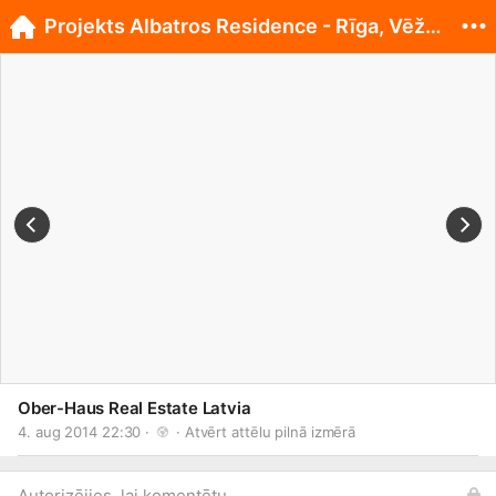
Projekts Albatros Residence - Rīga, Vēžu iela 14!
Ober-Haus Real Estate Latvia
4. aug 2014 22:30 · 
 · 
Atvērt attēlu pilnā izmērā
Autorizējies, lai komentētu