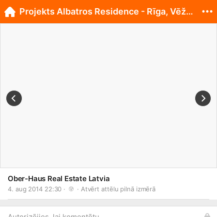
Projekts Albatros Residence - Rīga, Vēžu iela 14!
Ober-Haus Real Estate Latvia
4. aug 2014 22:30 · 
 · 
Atvērt attēlu pilnā izmērā
Autorizējies, lai komentētu