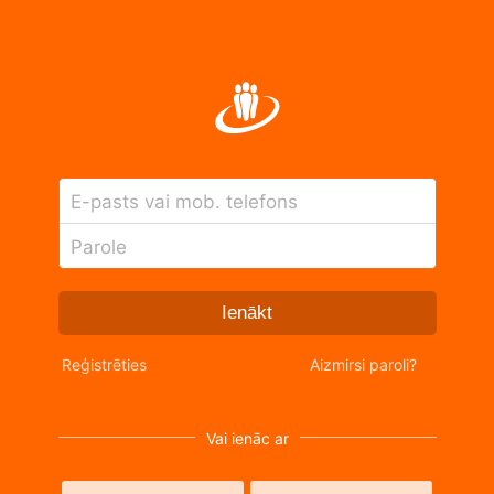
E-pasts vai mob. telefons
Parole
Ienākt
Reģistrēties
Aizmirsi paroli?
Vai ienāc ar