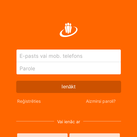
E-pasts vai mob. telefons
Parole
Ienākt
Reģistrēties
Aizmirsi paroli?
Vai ienāc ar