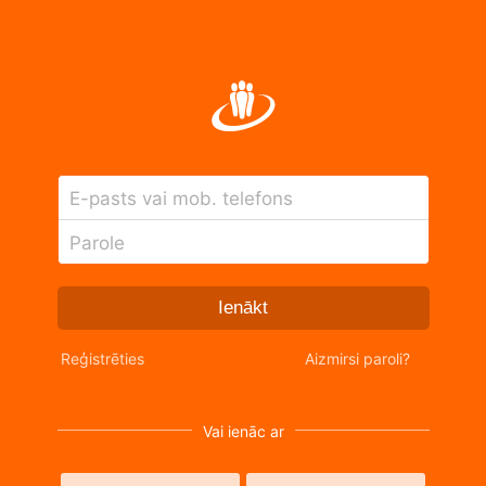
E-pasts vai mob. telefons
Parole
Ienākt
Reģistrēties
Aizmirsi paroli?
Vai ienāc ar