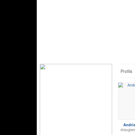
Profils
Andris
draugiem