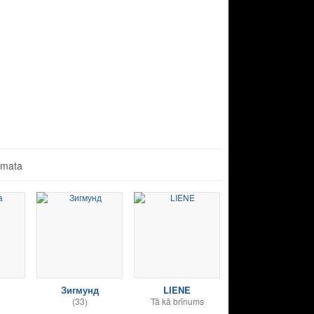
āmata
Зигмунд
LIENE
(33)
Tā kā brīnums