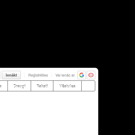
Ienākt
Reģistrēties
Vai ienāc ar
a
Draugi
Raksti
Vēstules