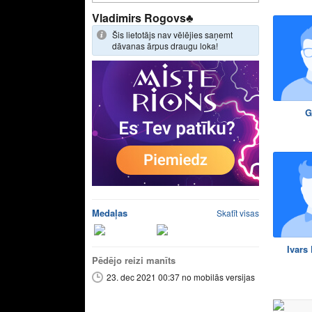
Vladimirs Rogovs♣
Šis lietotājs nav vēlējies saņemt
dāvanas ārpus draugu loka!
G
Medaļas
Skatīt visas
Ivars
Pēdējo reizi manīts
23. dec 2021 00:37 no mobilās versijas