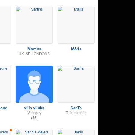
Martins
Māris
UK. SP. LONDONA
sone
vilis viluks
SanTa
Vilis gay
Tukums -riga
(56)