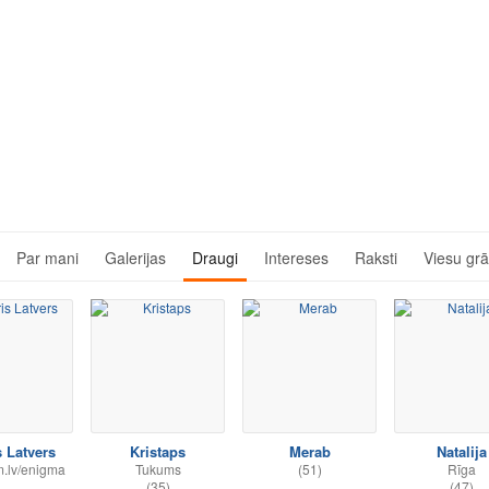
Par mani
Galerijas
Draugi
Intereses
Raksti
Viesu gr
 Latvers
Kristaps
Merab
Natalija
.lv/enigma
Tukums
(51)
Rīga
(35)
(47)