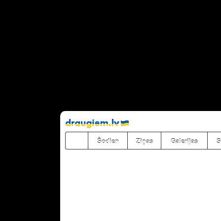
Pāriet
uz
saturu
Šodien
Ziņas
Galerijas
S