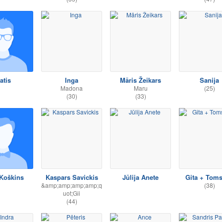
atis
Inga
Māris Žeikars
Sanija
Madona
Maru
(25)
(30)
(33)
 Koškins
Kaspars Savickis
Jūlija Anete
Gita + Tom
&amp;amp;amp;amp;q
(38)
uot;Gii
(44)