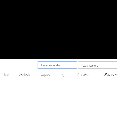
pēles
D-biedri
Lapas
Tops
Pasākumi
Statistik