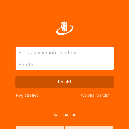
E-pasts vai mob. telefons
Parole
Ienākt
Reģistrēties
Aizmirsi paroli?
Vai ienāc ar