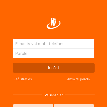
E-pasts vai mob. telefons
Parole
Ienākt
Reģistrēties
Aizmirsi paroli?
Vai ienāc ar