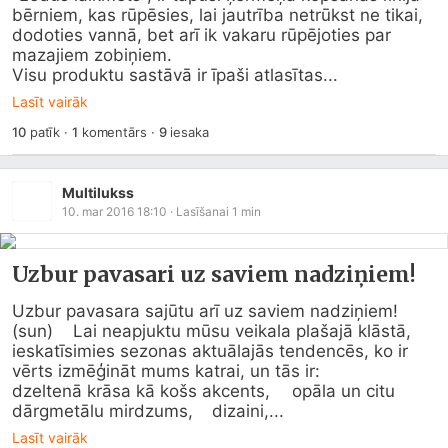
bērniem, kas rūpēsies, lai jautrība netrūkst ne tikai, 
dodoties vannā, bet arī ik vakaru rūpējoties par 
mazajiem zobiņiem.

Visu produktu sastāvā ir īpaši atlasītas...
Lasīt vairāk
10
patīk
·
1
komentārs
·
9
iesaka
Multilukss
10. mar 2016 18:10
· Lasīšanai
1
min
Uzbur pavasari uz saviem nadziņiem!
Uzbur pavasara sajūtu arī uz saviem nadziņiem!  
(sun)    Lai neapjuktu mūsu veikala plašajā klāstā, 
ieskatīsimies sezonas aktuālajās tendencēs, ko ir 
vērts izmēģināt mums katrai, un tās ir:

dzeltenā krāsa kā košs akcents, 	opāla un citu 
dārgmetālu mirdzums, 	dizaini,...
Lasīt vairāk