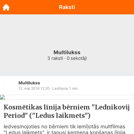
Raksti
Multilukss
3
raksti ·
0
sekotāji
Multilukss
12. mai 2016 12:20
· Lasīšanai
1
min
Kosmētikas līnija bērniem "Lednikovij
Period" ("Ledus laikmets")
Iedvesmojoties no bērniem tik iemīļotās multfilmas 
"Ledus laikmets", ir tapusi ķermeņa kopšanas līnija 