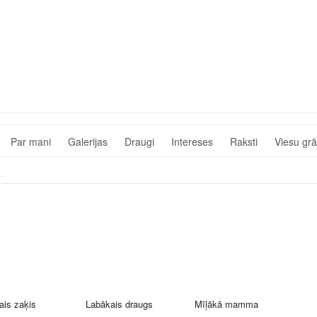
Par mani
Galerijas
Draugi
Intereses
Raksti
Viesu gr
s
ais zaķis
Labākais draugs
Mīļākā mamma