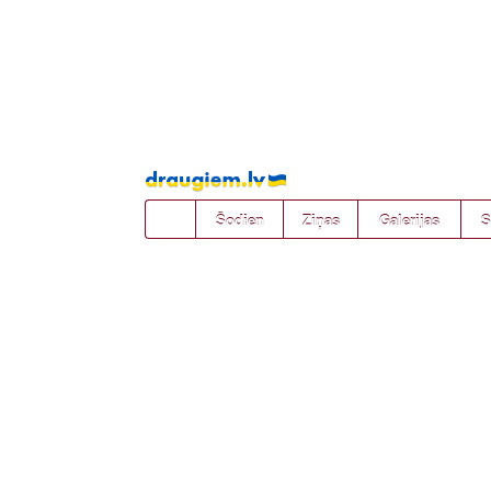
Pāriet
uz
saturu
Šodien
Ziņas
Galerijas
S