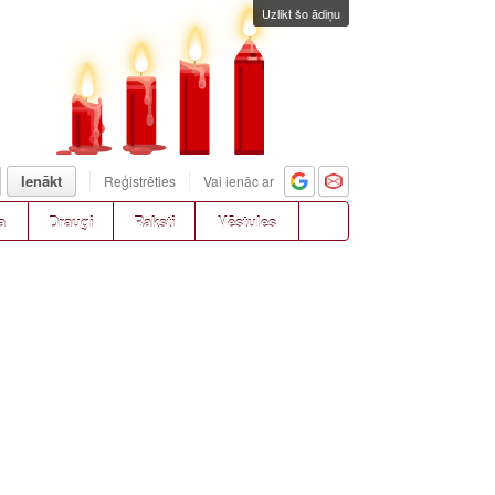
Uzlikt šo ādiņu
Ienākt
Reģistrēties
Vai ienāc ar
a
Draugi
Raksti
Vēstules