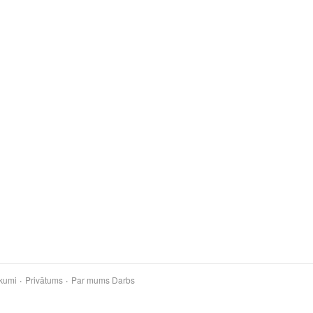
kumi
Privātums
Par mums
Darbs