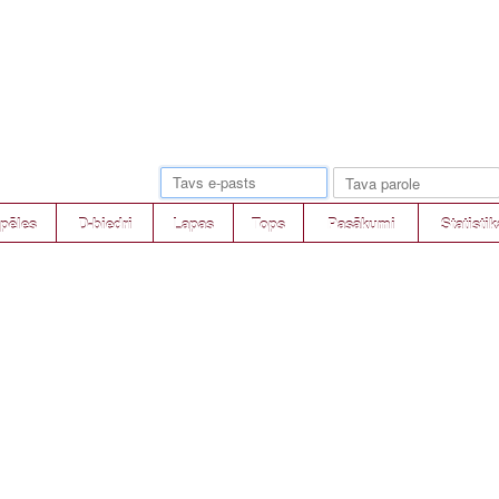
pēles
D-biedri
Lapas
Tops
Pasākumi
Statistik