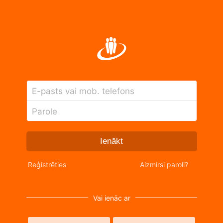
E-pasts vai mob. telefons
Parole
Ienākt
Reģistrēties
Aizmirsi paroli?
Vai ienāc ar