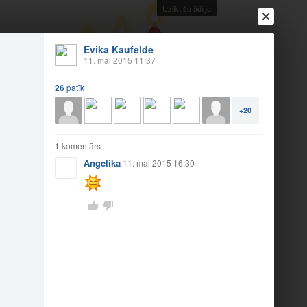
Uzlikt šo ādiņu
Evika Kaufelde
11. mai 2015 11:37
26
patīk
+20
Ienākt
Reģistrēties
Vai ienāc ar
a
Draugi
Raksti
Vēstules
1
komentārs
Angelika
11. mai 2015 16:30