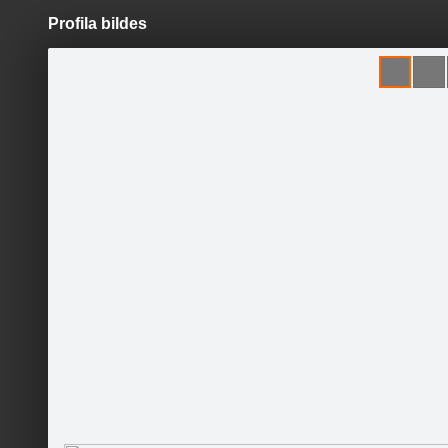
Profila bildes
Pāriet
uz
saturu
Šodien
Ziņas
Galerijas
S