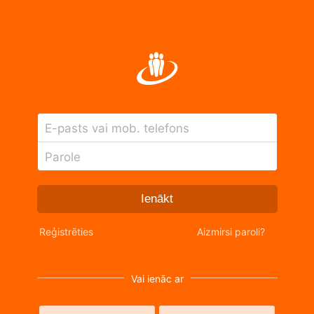
E-pasts vai mob. telefons
Parole
Ienākt
Reģistrēties
Aizmirsi paroli?
Vai ienāc ar