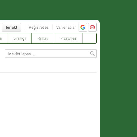
Ienākt
Reģistrēties
Vai ienāc ar
a
Draugi
Raksti
Vēstules