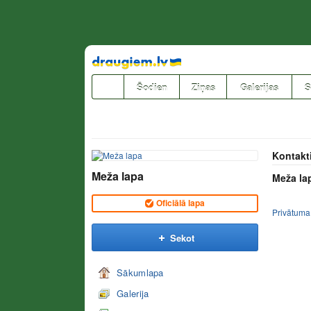
Pāriet
uz
saturu
Šodien
Ziņas
Galerijas
S
Kontakt
Meža lapa
Meža la
Oficiālā lapa
Privātuma
Sekot
Sākumlapa
Galerija