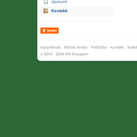
Jaunumi
Kontakti
Ieteikt
Iepazīšanās
Mobilā versija
Palīdzība
Kontakti
Notei
© 2004 - 2026 SIA Draugiem