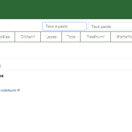
pēles
D-biedri
Lapas
Tops
Pasākumi
Statistik
i
pa
 noteikumi