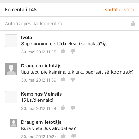
Komentāri
148
Kārtot dilstoši
Autorizējies, lai komentētu
Iveta
Super===un cik tāda eksotika maksā?
🙋
30. mai 2012 11:25 ·
Draugiem lietotājs
tipu tapu pie kaimiņa..tuk tuk...paprasīt sērkociņus.
😎
30. mai 2012 11:39 ·
Kempings Melnsils
15 Ls/diennaktī
30. mai 2012 11:54 ·
Draugiem lietotājs
Kura vieta,Jus atrodaties?
30. mai 2012 19:24 ·