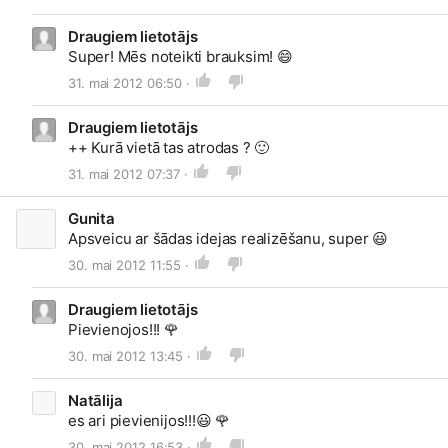
Draugiem lietotājs
Super! Mēs noteikti brauksim!
😄
31. mai 2012 06:50 ·
Draugiem lietotājs
++ Kurā vietā tas atrodas ?
🙂
31. mai 2012 07:37 ·
Gunita
Apsveicu ar šādas idejas realizēšanu, super
😃
30. mai 2012 11:55 ·
Draugiem lietotājs
Pievienojos!!!
🌹
30. mai 2012 13:45 ·
Natālija
es ari pievienijos!!!
😃
🌹
30. mai 2012 16:53 ·