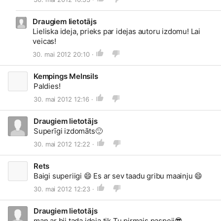
Draugiem lietotājs
Lieliska ideja, prieks par idejas autoru izdomu! Lai
veicas!
30. mai 2012 20:10 ·
Kempings Melnsils
Paldies!
30. mai 2012 12:16 ·
Draugiem lietotājs
Superīgi izdomāts
🙂
30. mai 2012 12:22 ·
Rets
Baigi superiigi
😄
Es ar sev taadu gribu maainju
😄
30. mai 2012 12:23 ·
Draugiem lietotājs
man ar bij tada ideja,tik Tu pirmais paspeji
😎