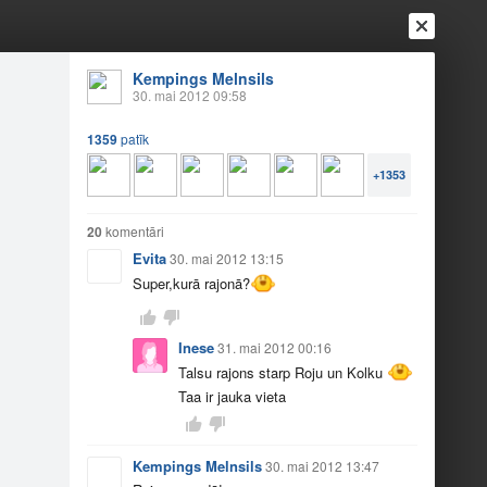
Kempings Melnsils
30. mai 2012 09:58
1359
patīk
+1353
20
komentāri
Evita
30. mai 2012 13:15
Ienākt
Reģistrēties
Vai ienāc ar
Super,kurā rajonā?
a
Draugi
Raksti
Vēstules
Inese
31. mai 2012 00:16
Talsu rajons starp Roju un Kolku
mājas
Taa ir jauka vieta
Kempings Melnsils
30. mai 2012 13:47