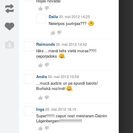
Rojas novadā!
Daila
30. mai 2012 14:25
Neieripos juurinjaa???
Raimonds
30. mai 2012 14:42
32
22
tāks....manā telts vietā mucas??!!!
ņeporjadoks
Andis
30. mai 2012 15:59
...mucā audzis un pa spundi barots!
Burtiskā nozīmē!
148
Inga
30. mai 2012 18:15
Super!!!!!!! cepuri nost meistaram-Dainim
Lēgenbergam!!!!!!!!!!!!!!!!!!!
Iesaka
19386