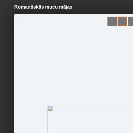
Romantiskās mucu mājas
Pāriet
uz
saturu
Šodien
Ziņas
Galerijas
S
Kempings Melnsils
Oficiālā lapa
Sekot