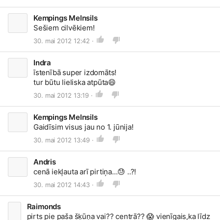
Kempings Melnsils
Sešiem cilvēkiem!
30. mai 2012 12:42 ·
Indra
īstenībā super izdomāts!
tur būtu lieliska atpūta
😄
30. mai 2012 13:19 ·
Kempings Melnsils
Gaidīsim visus jau no 1. jūnija!
30. mai 2012 13:49 ·
Andris
cenā iekļauta arī pirtiņa...
😓
..?!
30. mai 2012 14:43 ·
Raimonds
pirts pie paša šķūņa vai?? centrā??
😱
vienīgais,ka līdz