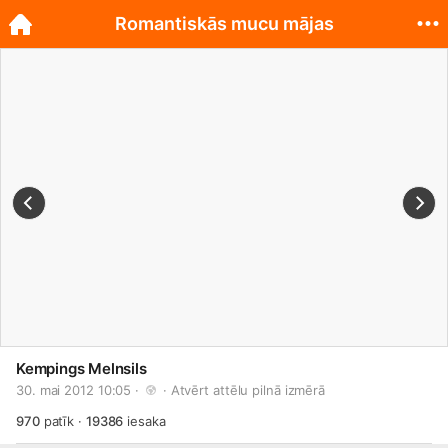
Romantiskās mucu mājas
Kempings Melnsils
30. mai 2012 10:05 · 
 · 
Atvērt attēlu pilnā izmērā
970
patīk
·
19386
iesaka