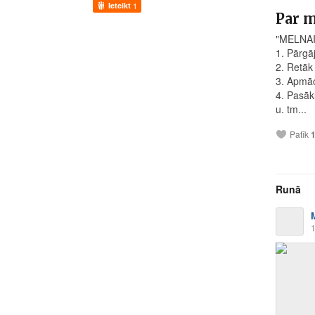
Ieteikt
1
Par 
"MELNAI
1. Pārgā
2. Retāk
3. Apmāc
4. Pasāk
u. tm...
Patīk
Runā
1