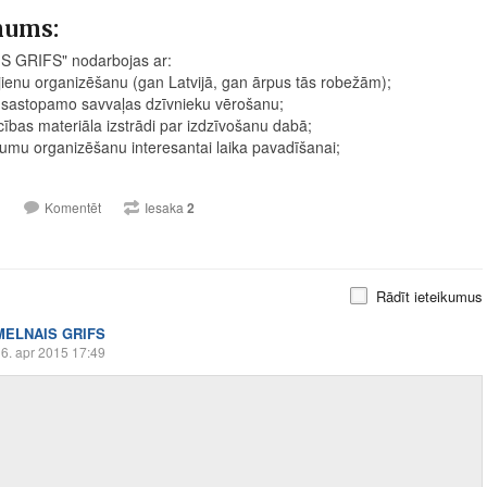
mums:
S GRIFS" nodarbojas ar:
jienu organizēšanu (gan Latvijā, gan ārpus tās robežām);
 sastopamo savvaļas dzīvnieku vērošanu;
ības materiāla izstrādi par izdzīvošanu dabā;
umu organizēšanu interesantai laika pavadīšanai;
1
Komentēt
Iesaka
2
Rādīt ieteikumus
MELNAIS GRIFS
6. apr 2015 17:49