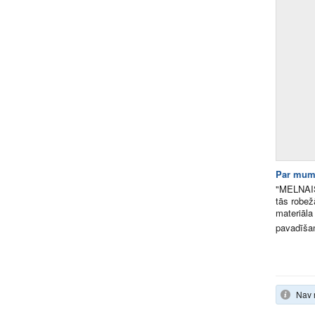
Par mum
"MELNAIS 
tās robe
materiāla
pavadīšan
Nav 