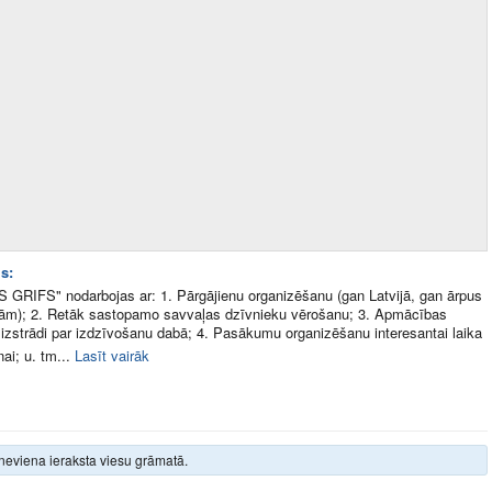
s:
GRIFS" nodarbojas ar: 1. Pārgājienu organizēšanu (gan Latvijā, gan ārpus
žām); 2. Retāk sastopamo savvaļas dzīvnieku vērošanu; 3. Apmācības
 izstrādi par izdzīvošanu dabā; 4. Pasākumu organizēšanu interesantai laika
ai; u. tm...
Lasīt vairāk
neviena ieraksta viesu grāmatā.