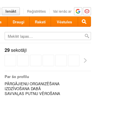
Ienākt
Reģistrēties
Vai ienāc ar
a
Draugi
Raksti
Vēstules
29
sekotāji
Par šo profilu
PĀRGĀJIENU ORGANIZĒŠANA
IZDZĪVOŠANA DABĀ
SAVVAĻAS PUTNU VĒROŠANA