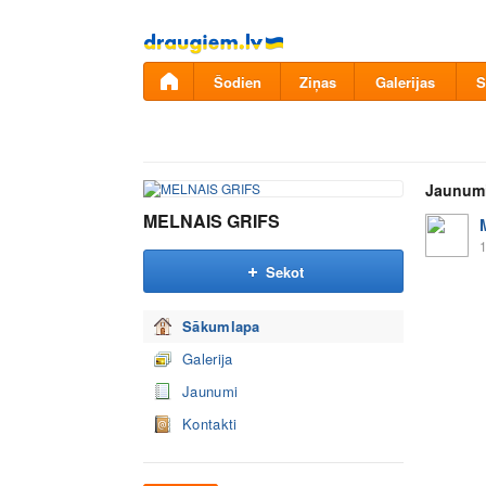
Pāriet
uz
saturu
Šodien
Ziņas
Galerijas
S
Jaunum
MELNAIS GRIFS
1
Sekot
Sākumlapa
Galerija
Jaunumi
Kontakti