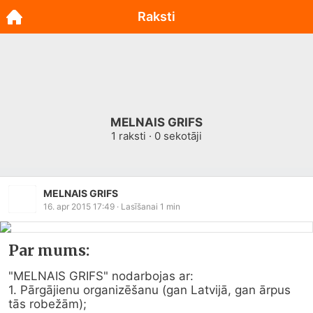
Raksti
MELNAIS GRIFS
1
raksti ·
0
sekotāji
MELNAIS GRIFS
16. apr 2015 17:49
· Lasīšanai
1
min
Par mums:
"MELNAIS GRIFS" nodarbojas ar:

1. Pārgājienu organizēšanu (gan Latvijā, gan ārpus 
tās robežām);
