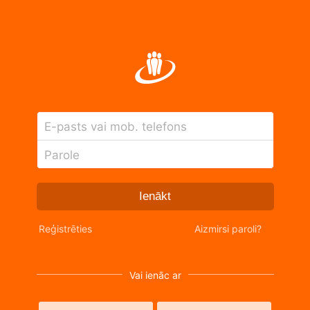
E-pasts vai mob. telefons
Parole
Ienākt
Reģistrēties
Aizmirsi paroli?
Vai ienāc ar