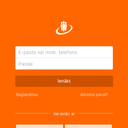
E-pasts vai mob. telefons
Parole
Ienākt
Reģistrēties
Aizmirsi paroli?
Vai ienāc ar