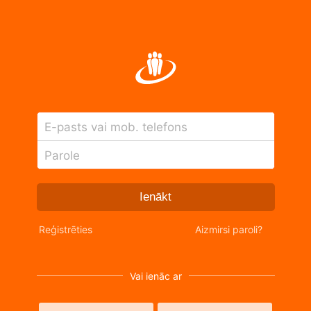
E-pasts vai mob. telefons
Parole
Ienākt
Reģistrēties
Aizmirsi paroli?
Vai ienāc ar