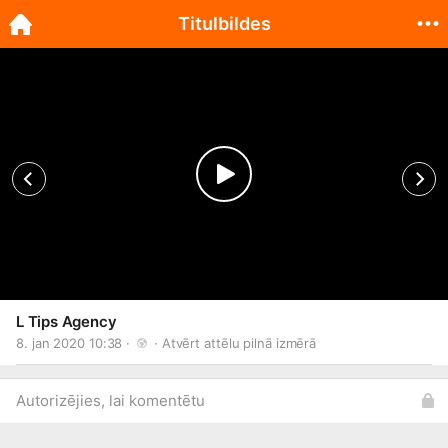
Titulbildes
L Tips Agency
8. jan 2020 10:38 · 
 · 
Atvērt attēlu pilnā izmērā
Autorizējies, lai komentētu