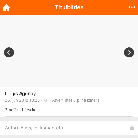
Titulbildes
L Tips Agency
26. jūn 2018 10:26 · 
 · 
Atvērt attēlu pilnā izmērā
2
patīk
·
1
iesaka
Autorizējies, lai komentētu