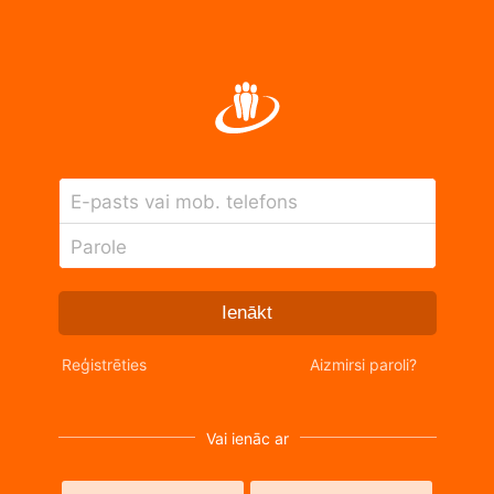
E-pasts vai mob. telefons
Parole
Ienākt
Reģistrēties
Aizmirsi paroli?
Vai ienāc ar