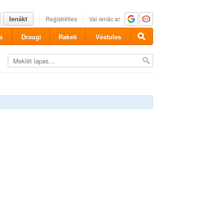
Ienākt
Reģistrēties
Vai ienāc ar
a
Draugi
Raksti
Vēstules