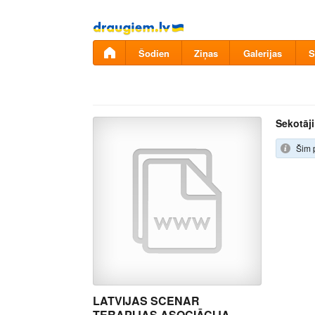
Pāriet
uz
saturu
Šodien
Ziņas
Galerijas
S
Sekotāji
Šim 
LATVIJAS SCENAR
TERAPIJAS ASOCIĀCIJA