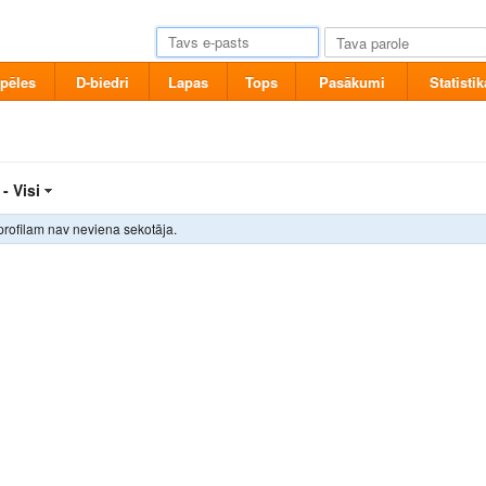
pēles
D-biedri
Lapas
Tops
Pasākumi
Statistik
 -
Visi
profilam nav neviena sekotāja.