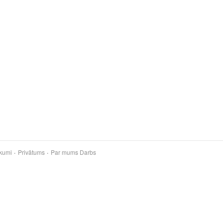
kumi
Privātums
Par mums
Darbs