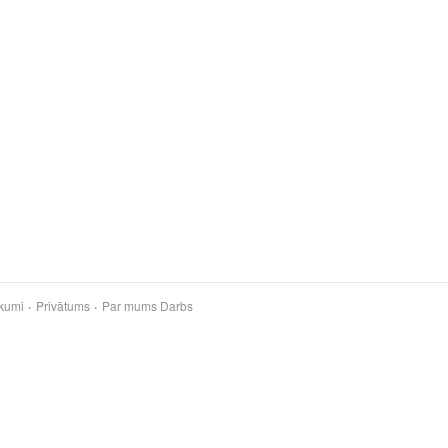
kumi
Privātums
Par mums
Darbs