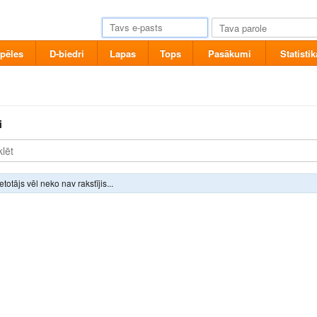
pēles
D-biedri
Lapas
Tops
Pasākumi
Statistik
i
ietotājs vēl neko nav rakstījis...