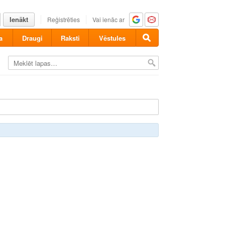
Ienākt
Reģistrēties
Vai ienāc ar
a
Draugi
Raksti
Vēstules