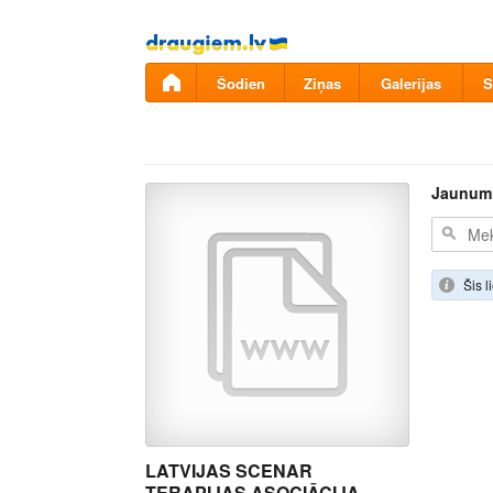
Pāriet
uz
saturu
Šodien
Ziņas
Galerijas
S
Jaunum
Šis l
LATVIJAS SCENAR
TERAPIJAS ASOCIĀCIJA