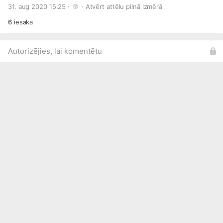
31. aug 2020 15:25 · 
 · 
Atvērt attēlu pilnā izmērā
Alphabet) 🎦 Medus zeme (Honeyland) 🎦 Molenbēkas dievi
(Gods of Molenbeek) 🎦 Projekts - vecmāmiņas! (Granny
6
iesaka
Project) 🎦 Pārinieks (Buddy)
Autorizējies, lai komentētu