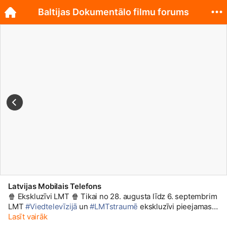
Baltijas Dokumentālo filmu forums
Latvijas Mobilais Telefons
🍿 Ekskluzīvi LMT 🍿 Tikai no 28. augusta līdz 6. septembrim
LMT
#Viedtelevīzijā
un
#LMTstraumē
ekskluzīvi pieejamas 5
no pagājušā gada Baltijas Dokumentālā filmu foruma
Lasīt vairāk
lieliskajām filmām: 🎦 Grīneveja alfabēts (The Greenaway