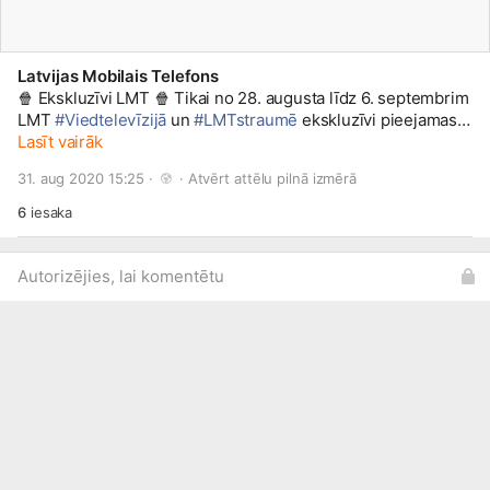
Latvijas Mobilais Telefons
🍿 Ekskluzīvi LMT 🍿 Tikai no 28. augusta līdz 6. septembrim
LMT
#Viedtelevīzijā
un
#LMTstraumē
ekskluzīvi pieejamas 5
no pagājušā gada Baltijas Dokumentālā filmu foruma
Lasīt vairāk
lieliskajām filmām: 🎦 Grīneveja alfabēts (The Greenaway
31. aug 2020 15:25 · 
 · 
Atvērt attēlu pilnā izmērā
Alphabet) 🎦 Medus zeme (Honeyland) 🎦 Molenbēkas dievi
(Gods of Molenbeek) 🎦 Projekts - vecmāmiņas! (Granny
6
iesaka
Project) 🎦 Pārinieks (Buddy)
Autorizējies, lai komentētu