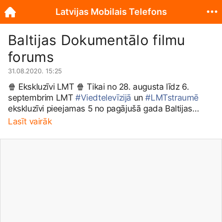
Latvijas Mobilais Telefons
Baltijas Dokumentālo filmu
forums
31.08.2020. 15:25
🍿 Ekskluzīvi LMT 🍿 Tikai no 28. augusta līdz 6.
septembrim LMT
#Viedtelevīzijā
un
#LMTstraumē
ekskluzīvi pieejamas 5 no pagājušā gada Baltijas
Dokumentālā filmu foruma lieliskajām filmām: 🎦
Lasīt vairāk
Grīneveja alfabēts (The Greenaway Alphabet) 🎦
Medus zeme (Honeyland) 🎦 Molenbēkas dievi (Gods
of Molenbeek) 🎦 Projekts - vecmāmiņas! (Granny
Project) 🎦 Pārinieks (Buddy)