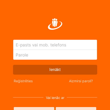
E-pasts vai mob. telefons
Parole
Ienākt
Reģistrēties
Aizmirsi paroli?
Vai ienāc ar