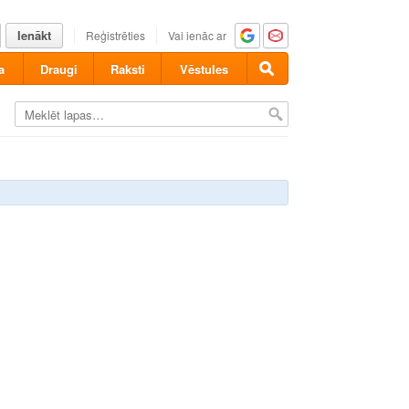
Ienākt
Reģistrēties
Vai ienāc ar
a
Draugi
Raksti
Vēstules