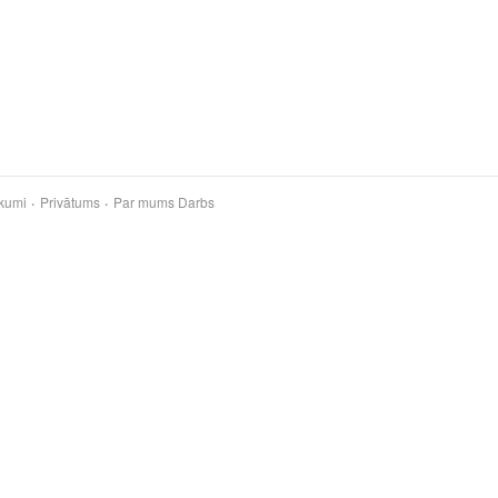
kumi
Privātums
Par mums
Darbs