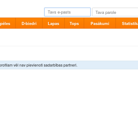
pēles
D-biedri
Lapas
Tops
Pasākumi
Statistik
rofilam vēl nav pievienoti sadarbības partneri.