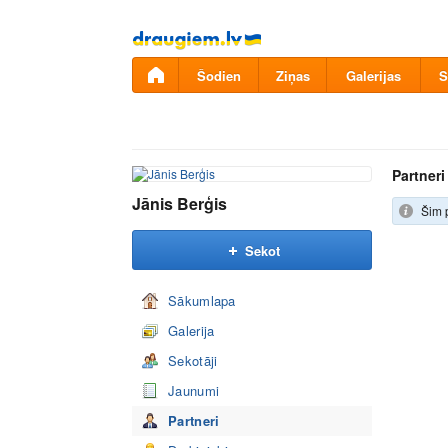
Pāriet
uz
saturu
Šodien
Ziņas
Galerijas
S
Partneri
Jānis Berģis
Šim p
Sekot
Sākumlapa
Galerija
Sekotāji
Jaunumi
Partneri