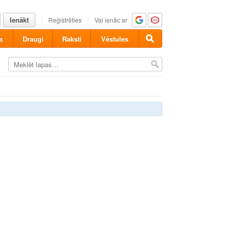
Ienākt
Reģistrēties
Vai ienāc ar
a
Draugi
Raksti
Vēstules