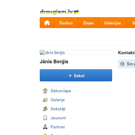
Pāriet
uz
saturu
Šodien
Ziņas
Galerijas
S
Kontakt
Jānis Berģis
Šim 
Sekot
Sākumlapa
Galerija
Sekotāji
Jaunumi
Partneri