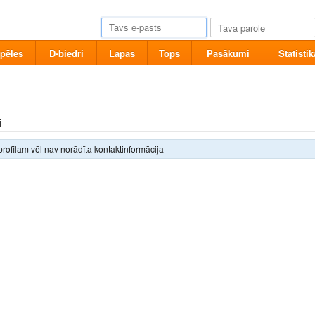
pēles
D-biedri
Lapas
Tops
Pasākumi
Statistik
i
profilam vēl nav norādīta kontaktinformācija