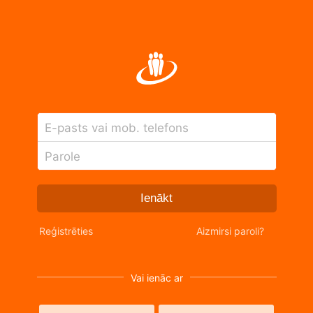
E-pasts vai mob. telefons
Parole
Ienākt
Reģistrēties
Aizmirsi paroli?
Vai ienāc ar