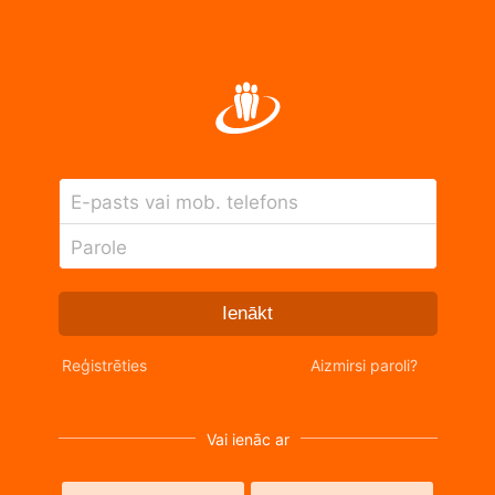
E-pasts vai mob. telefons
Parole
Ienākt
Reģistrēties
Aizmirsi paroli?
Vai ienāc ar