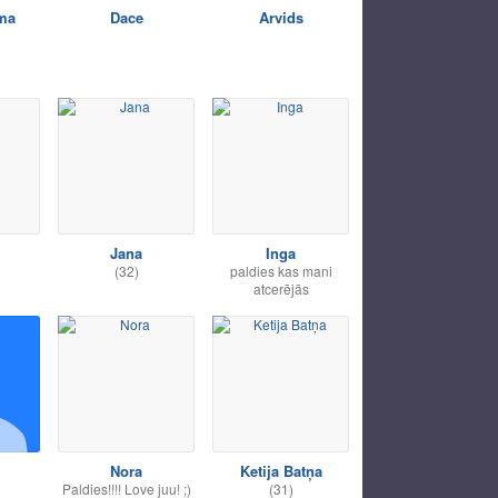
ma
Dace
Arvids
Jana
Inga
(32)
paldies kas mani
atcerējās
Nora
Ketija Batņa
Paldies!!!! Love juu! ;)
(31)