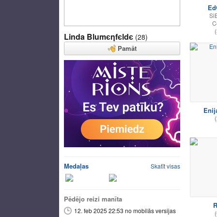
Ed
Si
C
(
Linda Blumєηfєldє
(28)
Pamāt
Enij
(
Medaļas
Skatīt visas
Pēdējo reizi manīta
R
12. feb 2025 22:53 no mobilās versijas
(