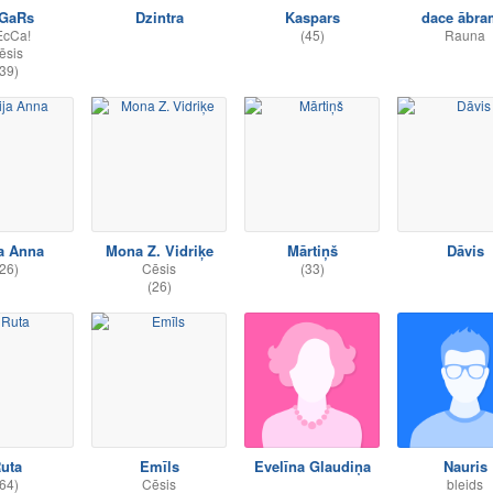
GaRs
Dzintra
Kaspars
dace ābra
EcCa!
(45)
Rauna
ēsis
39)
a Anna
Mona Z. Vidriķe
Mārtiņš
Dāvis
26)
Cēsis
(33)
(26)
uta
Emīls
Evelīna Glaudiņa
Nauris
64)
Cēsis
bleids