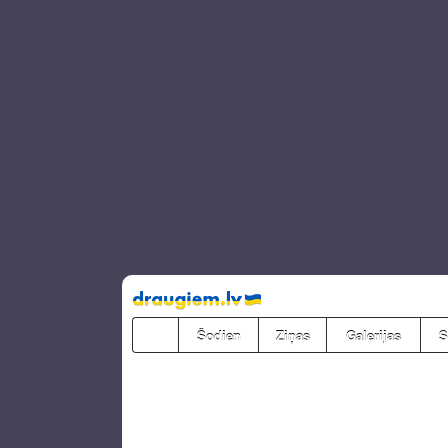
Pāriet
uz
saturu
Šodien
Ziņas
Galerijas
S