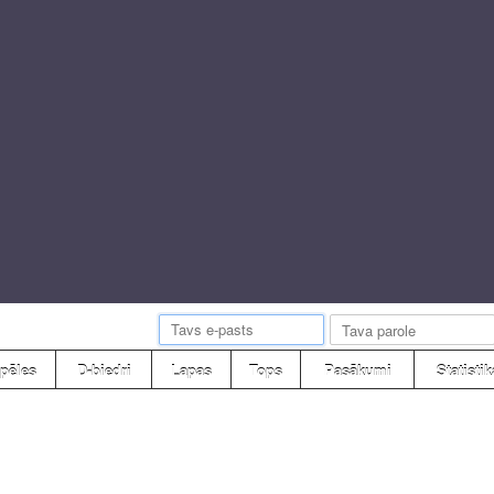
pēles
D-biedri
Lapas
Tops
Pasākumi
Statistik