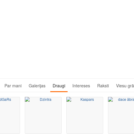
Par mani
Galerijas
Draugi
Intereses
Raksti
Viesu gr