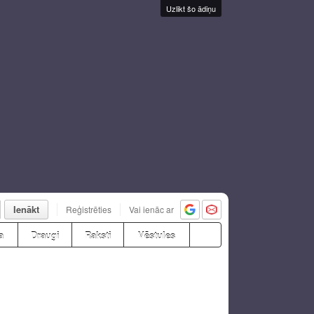
Uzlikt šo ādiņu
Ienākt
Reģistrēties
Vai ienāc ar
a
Draugi
Raksti
Vēstules