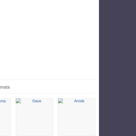
āmata