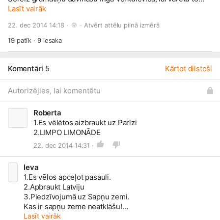
lasīt priekšā kādam mazam ķiparam! Lai saņemtu balvu,
Lasīt vairāk
raksti man vēstulīti!
🙂
22. dec 2014 14:18 · 
 · 
Atvērt attēlu pilnā izmērā
19
patīk
·
9
iesaka
Komentāri
5
Kārtot dilstoši
Autorizējies, lai komentētu
Roberta
1.Es
vēlētos aizbraukt uz Parīzi
2.LIMPO LIMONĀDE
22. dec 2014 14:31 ·
Ieva
1.Es
vēlos apceļot pasauli.
2.Apbraukt Latviju
3.Piedzīvojumā uz Sapņu zemi.
Kas ir sapņu zeme neatklāšu!
Lasīt vairāk