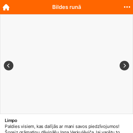
Bildes runā
Limpo
Paldies visiem, kas dalījās ar mani savos piedzīvojumos!
Šoreiz grāmatiņu dāvināšu Inga Verkulēviča, lai varētu to