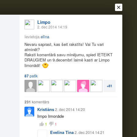
Limpo
2. dec 2014 14:19
Ievietoja
elīna
Nevaru saprast, kas šeit rakstīts! Vai Tu vari
atminēt?
Raksti komentārā savu minējumu, spied IETEIKT
DRAUGIEM un 9.decembrī laimē kasti ar Limpo
limonādi!
Ienākt
Reģistrēties
Vai ienāc ar
87
patīk
a
Draugi
Raksti
Vēstules
+81
231
komentārs
Kristiāns
2. dec 2014 14:20
limpo limonāde
1
1
Evelīna Tīna
2. dec 2014 14:21