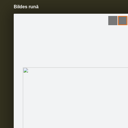
Bildes runā
Pāriet
uz
saturu
Šodien
Ziņas
Galerijas
S
Limpo
Oficiālā lapa
Sekot