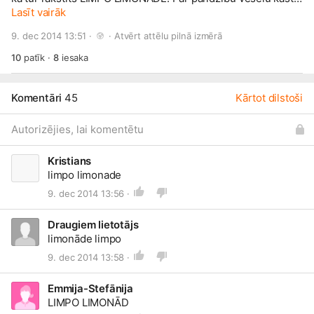
ar Limpo limonādi dāvināšu Ivars Kurpnieks! Lai saņemtu
Lasīt vairāk
balvu, raksti man vēstulīti.
🙂
9. dec 2014 13:51 · 
 · 
Atvērt attēlu pilnā izmērā
10
patīk
·
8
iesaka
Komentāri
45
Kārtot dilstoši
Autorizējies, lai komentētu
Kristians
limpo limonade
9. dec 2014 13:56 ·
Draugiem lietotājs
limonāde limpo
9. dec 2014 13:58 ·
Emmija-Stefānija
LIMPO LIMONĀD