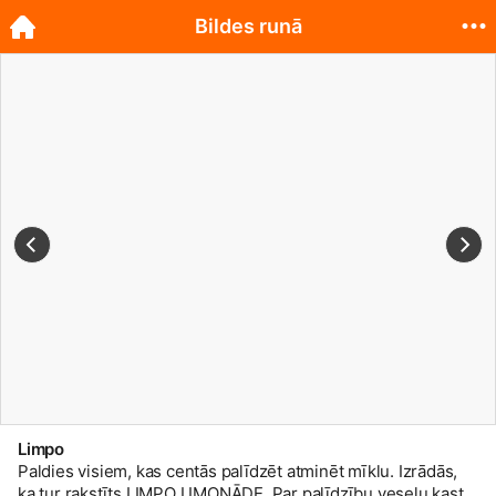
Bildes runā
Limpo
Paldies visiem, kas centās palīdzēt atminēt mīklu. Izrādās,
ka tur rakstīts LIMPO LIMONĀDE. Par palīdzību veselu kasti