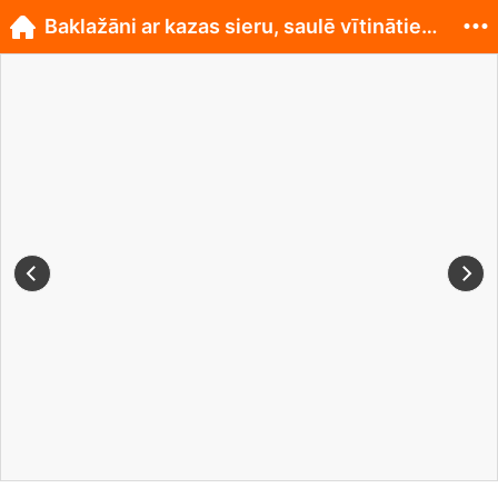
Baklažāni ar kazas sieru, saulē vītinātiem tomātie