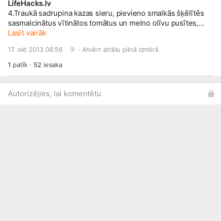
LifeHacks.lv
4.Traukā sadrupina kazas sieru, pievieno smalkās šķēlītēs
sasmalcinātus vītinātos tomātus un melno olīvu pusītes,
masu sajauc.
Lasīt vairāk
17. okt 2013 06:56 · 
 · 
Atvērt attēlu pilnā izmērā
1
patīk
·
52
iesaka
Autorizējies, lai komentētu