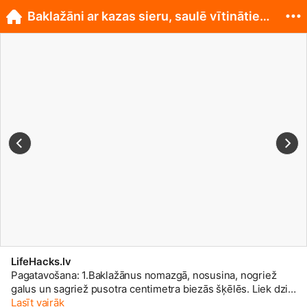
Baklažāni ar kazas sieru, saulē vītinātiem tomātie
LifeHacks.lv
Pagatavošana: 1.Baklažānus nomazgā, nosusina, nogriež
galus un sagriež pusotra centimetra biezās šķēlēs. Liek dziļā
bļodā, apkaisa ar sāli, labi izmaisa, lai sāls vienmērīgi tiktu
Lasīt vairāk