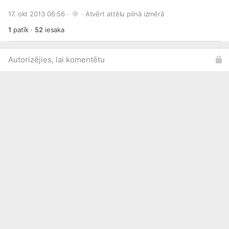
klāt katrai šķēlei, un uz divām stundām atstāj ievilkties.
17. okt 2013 06:56 · 
 · 
Atvērt attēlu pilnā izmērā
1
patīk
·
52
iesaka
Autorizējies, lai komentētu